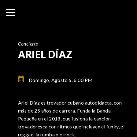
I
r
a
l
c
o
Concierto
n
ARIEL DÍAZ
t
e
n
Domingo, Agosto 6,
6:00 PM
i
d
o
Ariel Díaz es trovador cubano autodidacta, con
más de 25 años de carrera. Funda la Banda
Pequeña en el 2018, que fusiona la canción
trovadoresca con ritmos que incluyen el funky, el
reggae, la rumba o el rock.