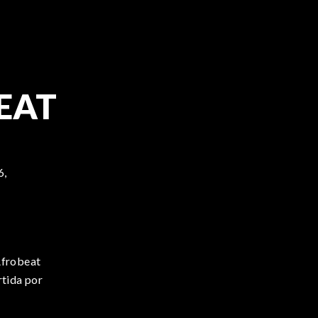
EAT
6,
Afrobeat
rtida por