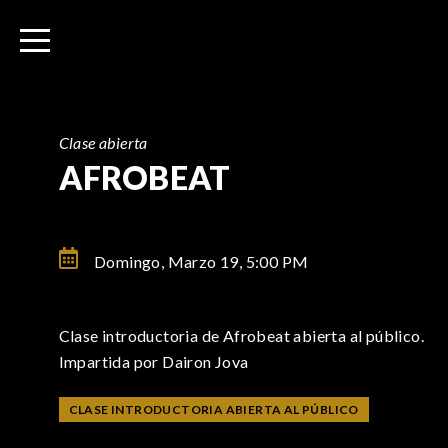
I
r
a
l
c
o
Clase abierta
n
AFROBEAT
t
e
n
Domingo, Marzo 19,
5:00 PM
i
d
o
Clase introductoria de Afrobeat abierta al público.
Impartida por Dairon Jova
CLASE INTRODUCTORIA ABIERTA AL PÚBLICO