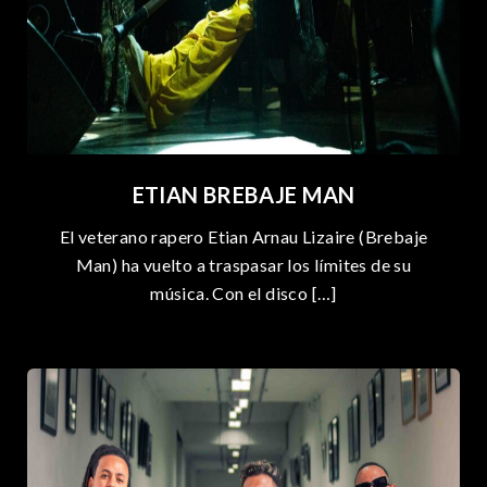
d
a
s
ETIAN BREBAJE MAN
El veterano rapero Etian Arnau Lizaire (Brebaje
Man) ha vuelto a traspasar los límites de su
música. Con el disco […]